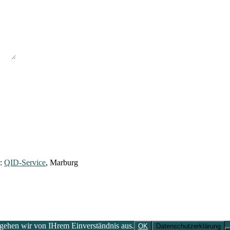
y:
QID-Service
, Marburg
 gehen wir von IHrem Einverständnis aus.
OK
Datenschutzerklärung