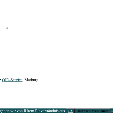
y:
QID-Service
, Marburg
 gehen wir von IHrem Einverständnis aus.
OK
Datenschutzerklärung